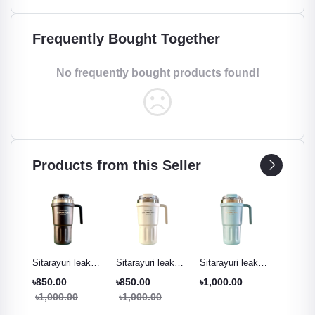
Frequently Bought Together
No frequently bought products found!
Products from this Seller
ak
Sitarayuri leak
Sitarayuri leak
Sitarayuri leak
Sitarayu
r
proof tumbler
proof tumbler
proof tumbler
proof t
৳850.00
৳850.00
৳1,000.00
৳850.0
ml
black - 600ml
cream white -
Pestal green -
night pu
৳1,000.00
৳1,000.00
৳1,000
600ml
600ml
600ml