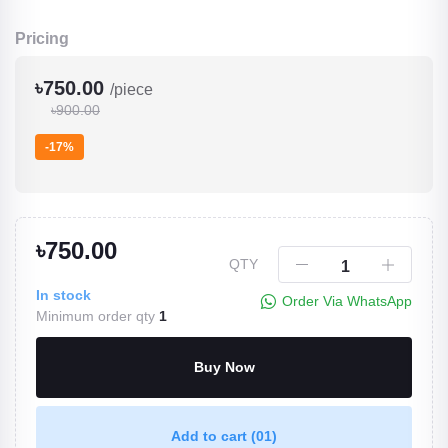
Pricing
৳750.00
/piece
৳900.00
-17%
৳750.00
QTY
In stock
Order Via WhatsApp
Minimum order qty
1
Buy Now
Add to cart
(01)