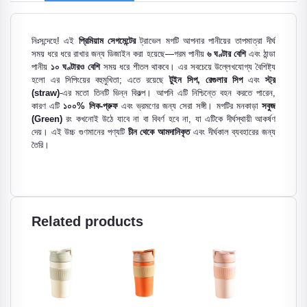
নিঃসন্দেহে! এই
প্রিমিয়াম সেগমেন্টের
ট্রাভেল মগটি আপনার পানীয়ের তাপমাত্রা দীর্ঘ
সময় ধরে ধরে রাখার জন্য ডিজাইন করা হয়েছে—গরম পানীয়
৬ ঘণ্টার বেশি
এবং ঠান্ডা
পানীয়
১০ ঘণ্টারও বেশি
সময় ধরে শীতল থাকবে। এর সবচেয়ে উল্লেখযোগ্য বৈশিষ্ট্য
হলো এর সিপিংয়ের বহুমুখিতা; এতে রয়েছে
টুইন সিপ, রেগুলার সিপ
এবং
স্ট্র
(straw)
-এর মতো তিনটি ভিন্ন বিকল্প। আপনি এটি নিশ্চিন্তে বহন করতে পারেন,
কারণ এটি
১০০% লিক-প্রুফ
এবং ভ্রমণের জন্য সেরা সঙ্গী। মগটির মনকাড়া
সবুজ
(Green)
রং কখনোই উঠে যাবে না বা বিবর্ণ হবে না, যা এটিকে দীর্ঘস্থায়ী আকর্ষণ
দেয়। এই উচ্চ গুণমানের পণ্যটি
চীন থেকে আমদানিকৃত
এবং দীর্ঘকাল ব্যবহারের জন্য
তৈরি।
Related products