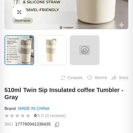
Click to Enlarge
Compare
Wishlist
Share
510ml Twin Sip Insulated coffee Tumbler -
Gray
Brand
MADE IN CHINA
0
/5.0
(0 reviews)
SKU
177780941338435