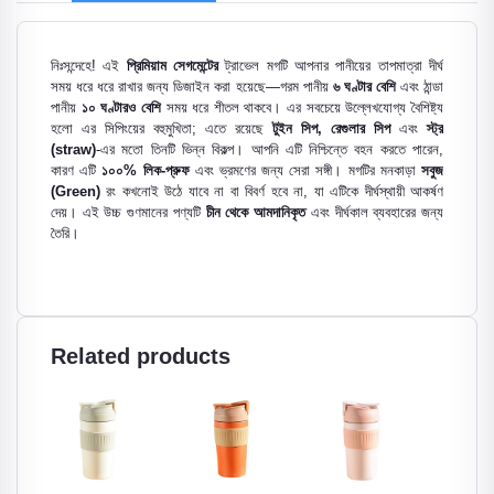
নিঃসন্দেহে! এই
প্রিমিয়াম সেগমেন্টের
ট্রাভেল মগটি আপনার পানীয়ের তাপমাত্রা দীর্ঘ
সময় ধরে ধরে রাখার জন্য ডিজাইন করা হয়েছে—গরম পানীয়
৬ ঘণ্টার বেশি
এবং ঠান্ডা
পানীয়
১০ ঘণ্টারও বেশি
সময় ধরে শীতল থাকবে। এর সবচেয়ে উল্লেখযোগ্য বৈশিষ্ট্য
হলো এর সিপিংয়ের বহুমুখিতা; এতে রয়েছে
টুইন সিপ, রেগুলার সিপ
এবং
স্ট্র
(straw)
-এর মতো তিনটি ভিন্ন বিকল্প। আপনি এটি নিশ্চিন্তে বহন করতে পারেন,
কারণ এটি
১০০% লিক-প্রুফ
এবং ভ্রমণের জন্য সেরা সঙ্গী। মগটির মনকাড়া
সবুজ
(Green)
রং কখনোই উঠে যাবে না বা বিবর্ণ হবে না, যা এটিকে দীর্ঘস্থায়ী আকর্ষণ
দেয়। এই উচ্চ গুণমানের পণ্যটি
চীন থেকে আমদানিকৃত
এবং দীর্ঘকাল ব্যবহারের জন্য
তৈরি।
Related products