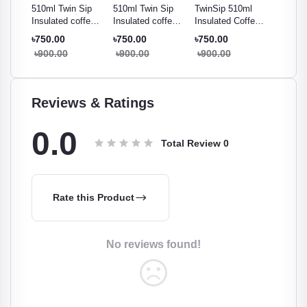
Sip
510ml Twin Sip
510ml Twin Sip
TwinSip 510ml
510ml T
ffee
Insulated coffee
Insulated coffee
Insulated Coffee
Insulat
reen
Tumbler - Gray
Tumbler - Orange
Tumbler – Lite
Tumbler
৳750.00
৳750.00
৳750.00
৳750.0
Pink
৳900.00
৳900.00
৳900.00
৳900.
Reviews & Ratings
0.0
Total Review
0
Rate this Product
No reviews found!