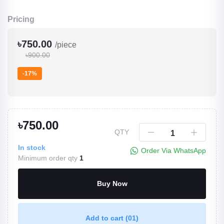
Pricing
৳750.00
/piece
৳900.00
-17%
৳750.00
QTY
In stock
Order Via WhatsApp
Minimum order qty
1
Buy Now
Add to cart
(01)