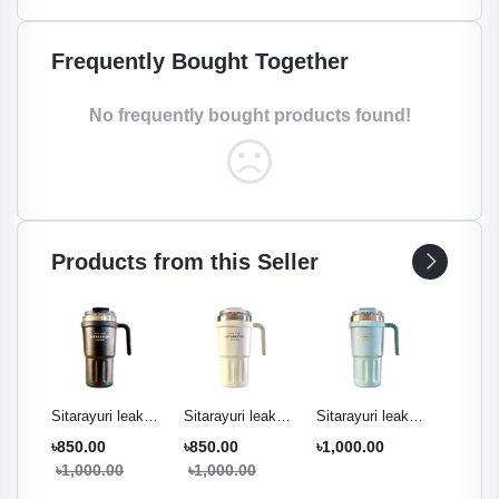
Frequently Bought Together
No frequently bought products found!
Products from this Seller
ak
Sitarayuri leak
Sitarayuri leak
Sitarayuri leak
Sitarayu
r
proof tumbler
proof tumbler
proof tumbler
proof t
৳850.00
৳850.00
৳1,000.00
৳850.0
ml
black - 600ml
cream white -
Pestal green -
night pu
৳1,000.00
৳1,000.00
৳1,000
600ml
600ml
600ml