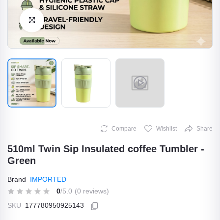
Click to Enlarge
Compare
Wishlist
Share
510ml Twin Sip Insulated coffee Tumbler -
Green
Brand
IMPORTED
0
/5.0
(0 reviews)
SKU
177780950925143